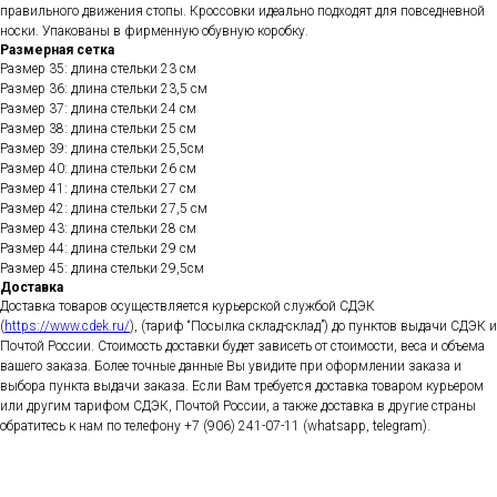
правильного движения стопы. Кроссовки идеально подходят для повседневной
носки. Упакованы в фирменную обувную коробку.
Размерная сетка
Размер 35: длина стельки 23 см
Размер 36: длина стельки 23,5 см
Размер 37: длина стельки 24 см
Размер 38: длина стельки 25 см
Размер 39: длина стельки 25,5см
Размер 40: длина стельки 26 см
Размер 41: длина стельки 27 см
Размер 42: длина стельки 27,5 см
Размер 43: длина стельки 28 см
Размер 44: длина стельки 29 см
Размер 45: длина стельки 29,5см
Доставка
Доставка товаров осуществляется курьерской службой СДЭК
(
https://www.cdek.ru/
), (тариф “Посылка склад-склад”) до пунктов выдачи СДЭК и
Почтой России. Стоимость доставки будет зависеть от стоимости, веса и объема
вашего заказа. Более точные данные Вы увидите при оформлении заказа и
выбора пункта выдачи заказа. Если Вам требуется доставка товаром курьером
или другим тарифом СДЭК, Почтой России, а также доставка в другие страны
обратитесь к нам по телефону +7 (906) 241-07-11 (whatsapp, telegram).